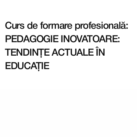
Curs de formare profesională: 
Acasă
PEDAGOGIE INOVATOARE: 
Evenimente
TENDINȚE ACTUALE ÎN 
EDUCAȚIE
Echipa AEF
Departamente
Formatori
Parteneriate
Proiecte