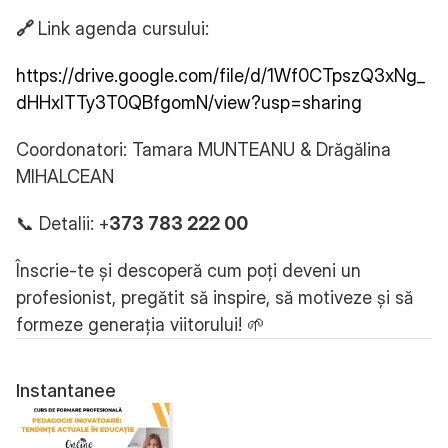
🔗 
Link agenda cursului:
https://drive.google.com/file/d/1Wf0CTpszQ3xNg_
dHHxITTy3T0QBfgomN/view?usp=sharing
Coordonatori: Tamara MUNTEANU & Drăgălina 
MIHALCEAN
📞 Detalii: +
373 783 222 00
Înscrie-te și descoperă cum poți deveni un 
profesionist, pregătit să inspire, să motiveze și să 
formeze generația viitorului! 🌱
Instantanee