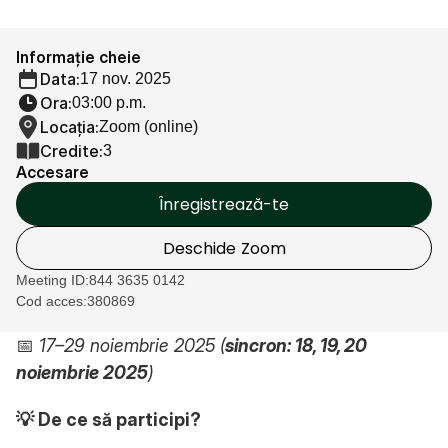
Cercetare
Informație cheie
Data:
17 nov. 2025
Ora:
03:00 p.m.
Locația:
Zoom (online)
Credite:
3
Accesare
Înregistrează-te
Deschide Zoom
Meeting ID:
844 3635 0142
Cod acces:
380869
📅 
17–29 noiembrie 2025 (
sincron: 18, 19, 20 
noiembrie 2025
)
💡 De ce să participi?