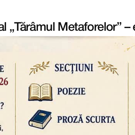
al „Tărâmul Metaforelor” – e
Acasă
Evenimente
Echipa AEF
Departamente
Formatori
Parteneriate
Proiecte