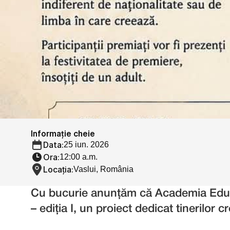
Informație cheie
Data:
25 iun. 2026
Ora:
12:00 a.m.
Locația:
Vaslui, România 
Cu bucurie anunțăm că Academia Educați
– ediția I, un proiect dedicat tinerilor c