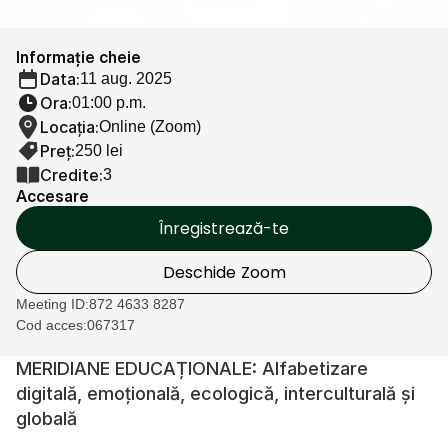
Cercetare
Informație cheie
Data:
11 aug. 2025
Ora:
01:00 p.m.
Locația:
Online (Zoom)
Preț:
250 lei
Credite:
3
Accesare
Înregistrează-te
Deschide Zoom
Meeting ID:
872 4633 8287
Cod acces:
067317
MERIDIANE EDUCAȚIONALE: Alfabetizare 
digitală, emoțională, ecologică, interculturală și 
globală