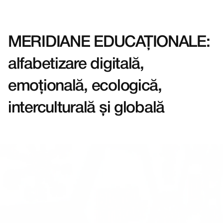
MERIDIANE EDUCAȚIONALE: 
Acasă
alfabetizare digitală, 
Evenimente
emoțională, ecologică, 
interculturală și globală
Echipa AEF
Departamente
Formatori
Parteneriate
Proiecte